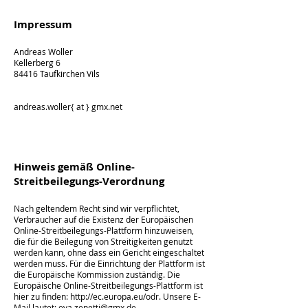
Impressum
Andreas Woller
Kellerberg 6
84416 Taufkirchen Vils
andreas.woller{ at } gmx.net
Hinweis gemäß Online-
Streitbeilegungs-Verordnung
Nach geltendem Recht sind wir verpflichtet,
Verbraucher auf die Existenz der Europäischen
Online-Streitbeilegungs-Plattform hinzuweisen,
die für die Beilegung von Streitigkeiten genutzt
werden kann, ohne dass ein Gericht eingeschaltet
werden muss. Für die Einrichtung der Plattform ist
die Europäische Kommission zuständig. Die
Europäische Online-Streitbeilegungs-Plattform ist
hier zu finden:
http://ec.europa.eu/odr.
Unsere E-
Mail lautet:
eva.zenetti@gmx.de