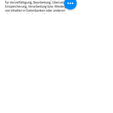
für Vervielfältigung, Bearbeitung, Übersetzung,
Einspeicherung, Verarbeitung bzw. Wiedergabe
von Inhalten in Datenbanken oder anderen
elektronischen Medien und Systemen. Inhalte und
Rechte Dritter sind dabei als solche
gekennzeichnet. Die unerlaubte Vervielfältigung
oder Weitergabe einzelner Inhalte oder
kompletter Seiten ist nicht gestattet und strafbar.
Lediglich die Herstellung von Kopien und
Downloads für den persönlichen, privaten und
nicht kommerziellen Gebrauch ist erlaubt.
Die Darstellung dieser Website in fremden
Frames ist nur mit schriftlicher Erlaubnis zulässig.
§ 4 Besondere Nutzungsbedingungen
Soweit besondere Bedingungen für einzelne
Nutzungen dieser Website von den vorgenannten
Paragraphen abweichen, wird an entsprechender
Stelle ausdrücklich darauf hingewiesen. In diesem
Falle gelten im jeweiligen Einzelfall die
besonderen Nutzungsbedingungen.
Quelle: Impressum Muster von der Juraforum-
Anwaltssuche in Ihrem Ort.