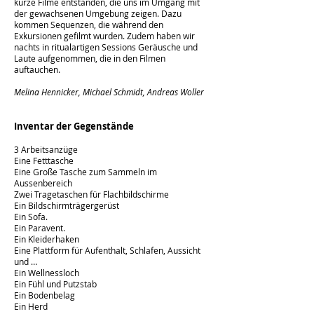
kurze Filme entstanden, die uns im Umgang mit
der gewachsenen Umgebung zeigen. Dazu
kommen Sequenzen, die während den
Exkursionen gefilmt wurden. Zudem haben wir
nachts in ritualartigen Sessions Geräusche und
Laute aufgenommen, die in den Filmen
auftauchen.
Melina Hennicker, Michael Schmidt, Andreas Woller
Inventar der Gegenstände
3 Arbeitsanzüge
Eine Fetttasche
Eine Große Tasche zum Sammeln im
Aussenbereich
Zwei Tragetaschen für Flachbildschirme
Ein Bildschirmträgergerüst
Ein Sofa.
Ein Paravent.
Ein Kleiderhaken
Eine Plattform für Aufenthalt, Schlafen, Aussicht
und …
Ein Wellnessloch
Ein Fühl und Putzstab
Ein Bodenbelag
Ein Herd