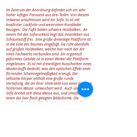
Im Zentrum der Anordnung befindet sich ein sehr
hoher luftiger Paravent aus drei Teilen. Von diesem
teilweise umschlossen wird ein Sofa. Es ist mit
knallroter Lackfolie und weinrotem Kunstleder
bezogen. Die Füße bilden schwere Holzbalken. An
einem Teil des Sofarückens liegt das Innenleben aus
Schaumstoff frei. Eine große dreieckige Plattform ist
in die Ecke des Raumes eingefügt. Sie ruht ebenfalls
auf großen Holzbalken, welche hier nach der Art
eines Fachwerks verbunden sind. Ein organisch
geformtes Gebilde ist in einen Winkel der Plattform
eingelassen. Es ist mit dreieckigen Ausschnitten eines
Musterstoffs bedeckt, was den optischen Effekt einer
flirrenden Scheinregelmäßigkeit erzeugt. Der
seltsame Körper enthält eine große runde
Vertiefung, die an ihrer Unterseite von einer porösen
hölzernen Masse umwuchert wird. Auch unter dem
Sofa breitet sich diese Masse aus, und umschließt
einen der hier flach gelegten Bildschirme. Die
restliche Fläche der Plattform ist mit einem in Form
genähten Stück schwarzer Folie überzogen. Die
Holzelemente sind verwittert, dagegen wirkt der
absurde Musterstoff, der an vielen Stellen verwendet
wird, zwar ebenfalls etwas älter, aber neuwertig.
Vier Taschen aus Stoff und dicker Lackfolie sind über
das Arrangement verteilt. Zwei von ihnen tragen